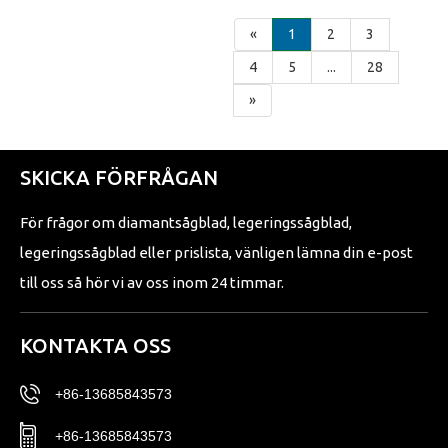
«
1
2
3
4
5
...
28
»
SKICKA FÖRFRÅGAN
För frågor om diamantsågblad, legeringssågblad,
legeringssågblad eller prislista, vänligen lämna din e-post
till oss så hör vi av oss inom 24 timmar.
KONTAKTA OSS
+86-13685843573
+86-13685843573