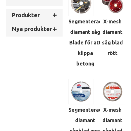
Produkter
Segmenterad
X-mesh
Nya produkter
diamant såg
diamant
Blade för att
såg blad
klippa
rött
betong
Segmenterad
X-mesh
diamant
diamant
sågblad med
sågblad