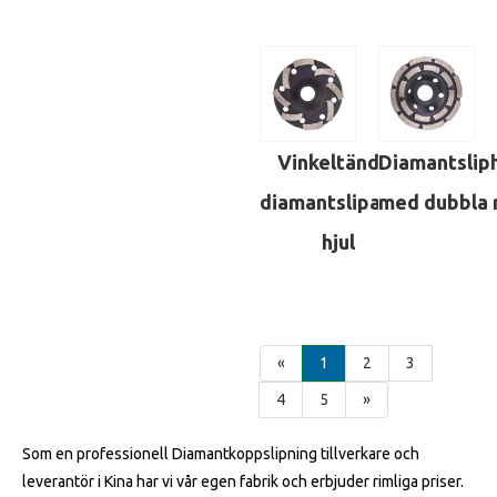
Vinkeltänder
Diamantsliph
diamantslipande
med dubbla 
hjul
«
1
2
3
4
5
»
Som en professionell Diamantkoppslipning tillverkare och
leverantör i Kina har vi vår egen fabrik och erbjuder rimliga priser.