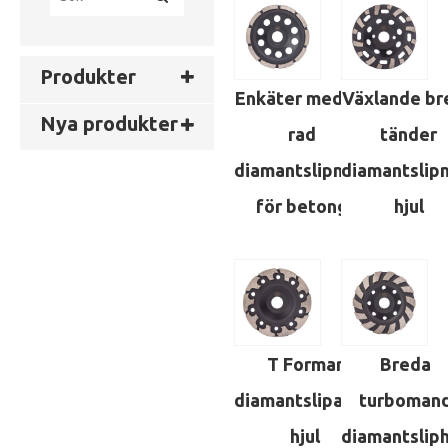
Produkter
Enkäter med en
Växlande br
Nya produkter
rad
tänder
diamantslipning
diamantslip
för betong
hjul
T Formar
Breda
diamantslipande
turboman
hjul
diamantsliph