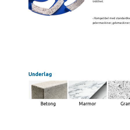
trötthet.
√ Kompatibel med standardkv
polermaskiner, golvmaskiner
Underlag
Marmor
Betong
Gran