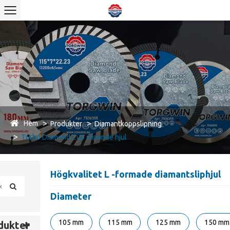
Hem
Produkter
Diamantkoppslipning
Turbo Diamond Cup slipande hjul
Högkvalitet L -formade diamantsliphjul
Diameter
105 mm
115 mm
125 mm
150 mm
dukter