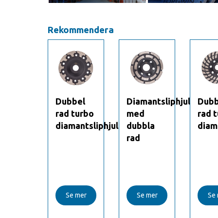
Rekommendera
bel
Dubbel
Diamantsliphjul
Dubb
 turbo
rad turbo
med
rad 
mantsliphjul
diamantsliphjul
dubbla
diam
rad
e mer
Se mer
Se mer
Se 