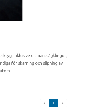
rktyg, inklusive diamantsågklingor,
ndiga för skärning och slipning av
ssutom
«
1
»