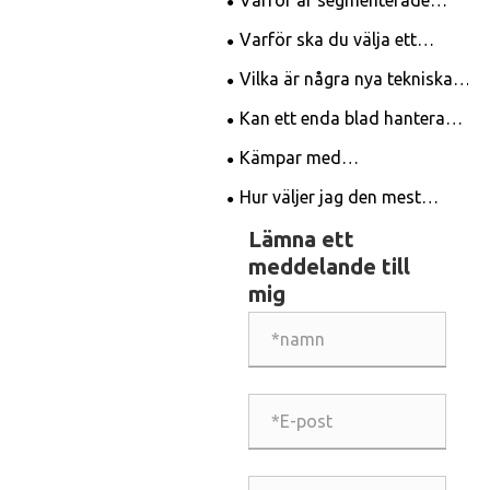
diamantkoppslipskivor viktiga
Varför ska du välja ett
för högeffektiv
segmenterat diamantsågblad
Vilka är några nya tekniska
ytförberedelse?
för professionell skärning?
innovationer inom
Kan ett enda blad hantera
diamantsågblad?
både titanlegeringar och
Kämpar med
kolfiberkompositer?
porslinskärning? Välj rätt blad
Hur väljer jag den mest
och få jobbet gjort enkelt!
lämpliga skärskivan i granit?
Lämna ett
meddelande till
mig