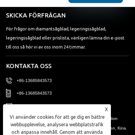
SKICKA FÖRFRÅGAN
För frågor om diamantsågblad, legeringssågblad,
legeringssågblad eller prislista, vänligen lämna din e-post
till oss så hör vi av oss inom 24 timmar.
KONTAKTA OSS
+86-13685843573
+86-13685843573
Sales02@nbtg-tools.com
X
Vi använder cookies för att ge dig en bättre
Nr 20, East District, Ningbo New Materials Innovation
webbupplevelse, analysera webbplatstrafik
Center, Ningbo High-tech Zone, Zhejiang-provinsen, Kina.
och anpassa innehåll. Genom att använda