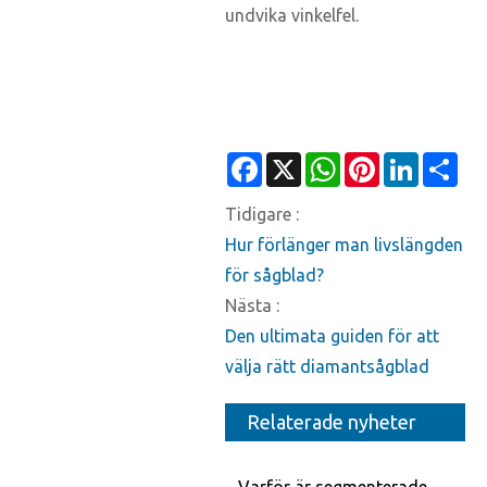
undvika vinkelfel.
Facebook
X
WhatsApp
Pinterest
LinkedIn
Sha
Tidigare :
Hur förlänger man livslängden
för sågblad?
Nästa :
Den ultimata guiden för att
välja rätt diamantsågblad
Relaterade nyheter
Varför är segmenterade