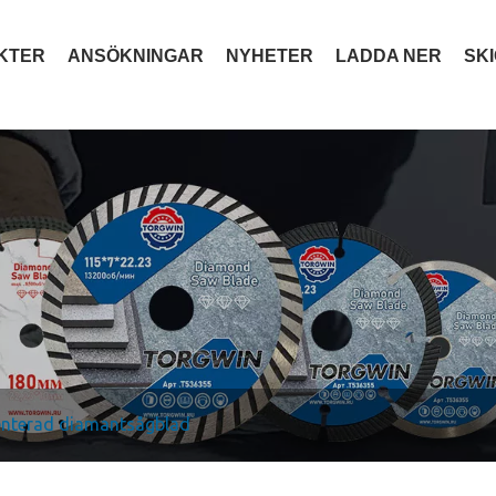
KTER
ANSÖKNINGAR
NYHETER
LADDA NER
SK
nterad diamantsågblad