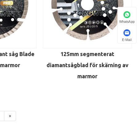
WhatsApp
E-Mail
nt såg Blade
125mm segmenterat
a marmor
diamantsågblad för skärning av
marmor
»