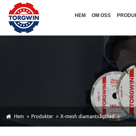
HEM
OM OSS
PRODU
Hem
Produkter
X-mesh diamantsågblad
Segme