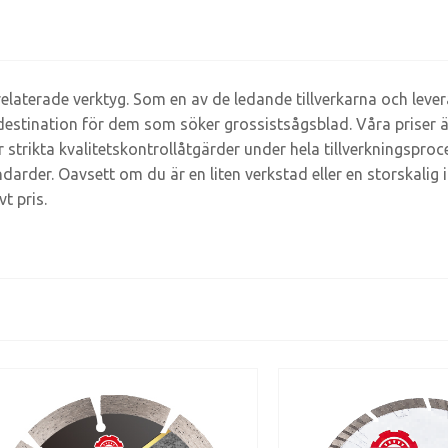
aterade verktyg. Som en av de ledande tillverkarna och leve
ll destination för dem som söker grossistsågsblad. Våra priser
er strikta kvalitetskontrollåtgärder under hela tillverkningspr
rder. Oavsett om du är en liten verkstad eller en storskalig i
t pris.