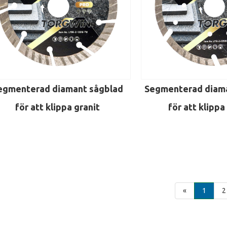
egmenterad diamant sågblad
Segmenterad diama
för att klippa granit
för att klipp
«
1
2