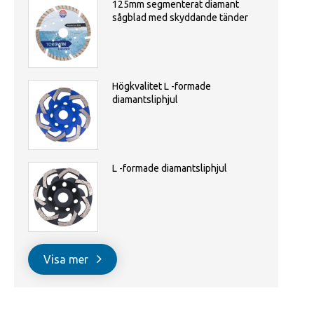
125mm segmenterat diamant
sågblad med skyddande tänder
Högkvalitet L -formade
diamantsliphjul
L -formade diamantsliphjul
Visa mer