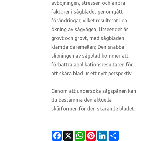
avböjningen, stressen och andra
faktorer i sågbladet genomgått
förändringar, vilket resulterat i en
ökning av sågvägen; Utseendet är
grovt och grovt, med sågbladen
klämda däremellan; Den snabba
slipningen av sågblad kommer att
förbättra applikationsresultaten för
att skära blad ur ett nytt perspektiv.
Genom att undersöka sågspånen kan
du bestämma den aktuella
skärformen för den skärande bladet.
Facebook
X
WhatsApp
Pinterest
LinkedIn
Share