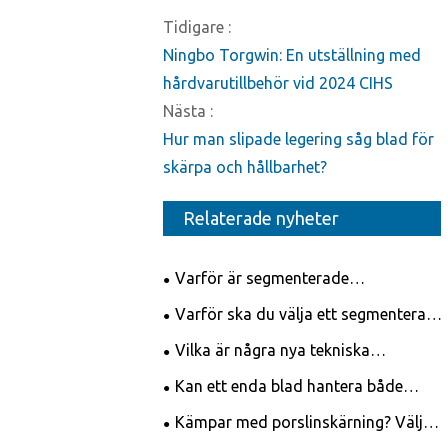
Tidigare :
Ningbo Torgwin: En utställning med
hårdvarutillbehör vid 2024 CIHS
Nästa :
Hur man slipade legering såg blad för
skärpa och hållbarhet?
Relaterade nyheter
Varför är segmenterade
diamantkoppslipskivor viktiga för
Varför ska du välja ett segmenterat
högeffektiv ytförberedelse?
diamantsågblad för professionell
Vilka är några nya tekniska
skärning?
innovationer inom diamantsågblad?
Kan ett enda blad hantera både
titanlegeringar och
Kämpar med porslinskärning? Välj
kolfiberkompositer?