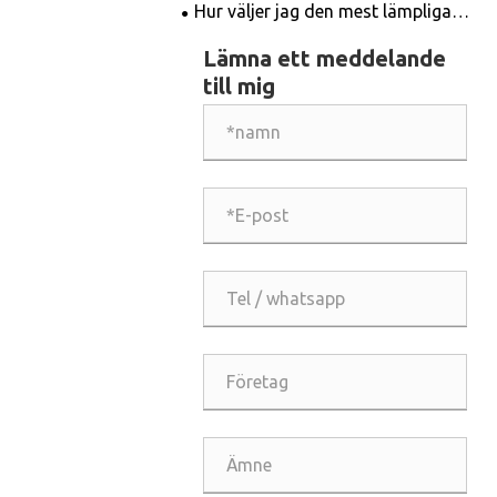
rätt blad och få jobbet gjort enkelt!
Hur väljer jag den mest lämpliga
skärskivan i granit?
Lämna ett meddelande
till mig