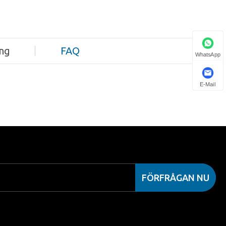
ing
FAQ
WhatsApp
E-Mail
FÖRFRÅGAN NU