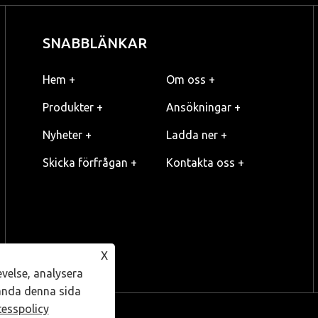
SNABBLÄNKAR
Hem +
Om oss +
Produkter +
Ansökningar +
Nyheter +
Ladda ner +
Skicka förfrågan +
Kontakta oss +
X
evelse, analysera
ända denna sida
tesspolicy