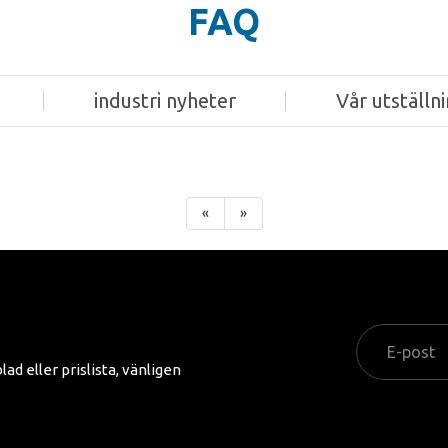
FAQ
industri nyheter
Vår utställn
«
»
d eller prislista, vänligen